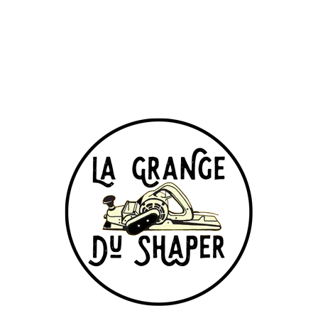
Beachbreak, pointbreak, reef,... tu
peux aussi indiquer le nom des
spots sur lesquels tu surf le plus.
Ta future planche : quels
types de planches
cherches-tu ?
*